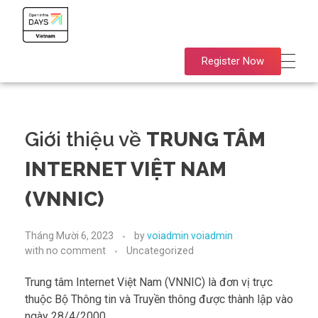
OpenInfra Days Vietnam 2023
OpenInfra Days Vietnam 2023
Register Now
Giới thiệu về
TRUNG TÂM
INTERNET VIỆT NAM
(VNNIC)
Tháng Mười 6, 2023
by
voiadmin voiadmin
with
no comment
Uncategorized
Trung tâm Internet Việt Nam (VNNIC) là đơn vị trực
thuộc Bộ Thông tin và Truyền thông được thành lập vào
ngày 28/4/2000.