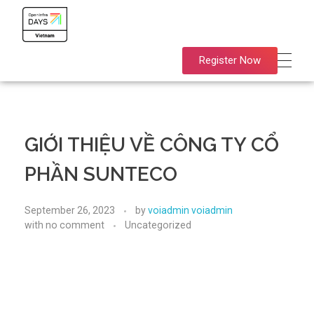
OpenInfra Days Vietnam 2023
OpenInfra Days Vietnam 2023
Register Now
GIỚI THIỆU VỀ CÔNG TY CỔ
PHẦN SUNTECO
September 26, 2023
by
voiadmin voiadmin
with
no comment
Uncategorized