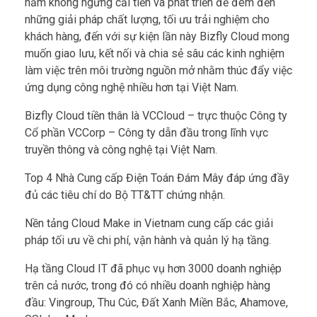
năm không ngừng cải tiến và phát triển để đem đến
những giải pháp chất lượng, tối ưu trải nghiệm cho
khách hàng, đến với sự kiện lần này Bizfly Cloud mong
muốn giao lưu, kết nối và chia sẻ sâu các kinh nghiệm
làm việc trên môi trường nguồn mở nhằm thúc đẩy việc
ứng dụng công nghệ nhiều hơn tại Việt Nam.
Bizfly Cloud tiền thân là VCCloud – trực thuộc Công ty
Cổ phần VCCorp – Công ty dẫn đầu trong lĩnh vực
truyền thông và công nghệ tại Việt Nam.
Top 4 Nhà Cung cấp Điện Toán Đám Mây đáp ứng đầy
đủ các tiêu chí do Bộ TT&TT chứng nhận.
Nền tảng Cloud Make in Vietnam cung cấp các giải
pháp tối ưu về chi phí, vận hành và quản lý hạ tầng.
Hạ tầng Cloud IT đã phục vụ hơn 3000 doanh nghiệp
trên cả nước, trong đó có nhiều doanh nghiệp hàng
đầu: Vingroup, Thu Cúc, Đất Xanh Miền Bắc, Ahamove,