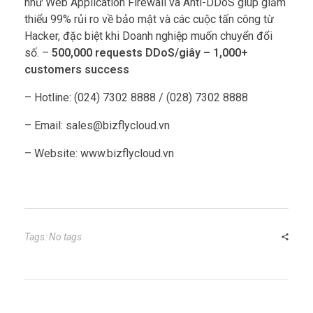
như Web Application Firewall và Anti-DDoS giúp giảm
thiểu 99% rủi ro về bảo mật và các cuộc tấn công từ
Hacker, đặc biệt khi Doanh nghiệp muốn chuyển đổi
số. –
500,000 requests DDoS/giây – 1,000+
customers success
– Hotline: (024) 7302 8888 / (028) 7302 8888
– Email:
sales@bizflycloud.vn
– Website: www.bizflycloud.vn
Tags: No tags