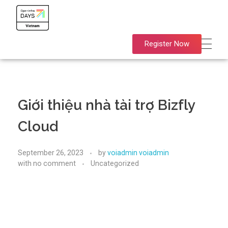
OpenInfra Days Vietnam 2023
OpenInfra Days Vietnam 2023
Register Now
Giới thiệu nhà tài trợ Bizfly
Cloud
September 26, 2023
by
voiadmin voiadmin
with
no comment
Uncategorized